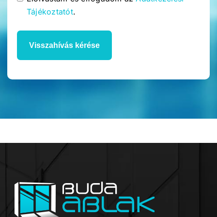
Tájékoztatót
.
Visszahívás kérése