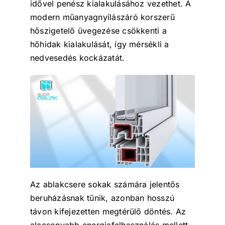
idővel penész kialakulásához vezethet. A
modern műanyagnyílászáró korszerű
hőszigetelő üvegezése csökkenti a
hőhidak kialakulását, így mérsékli a
nedvesedés kockázatát.
Az ablakcsere sokak számára jelentős
beruházásnak tűnik, azonban hosszú
távon kifejezetten megtérülő döntés. Az
alacsonyabb energiafelhasználás mellett