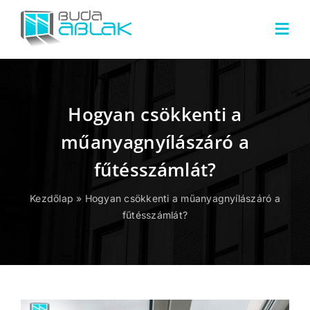
Kihagyás
Togg
Navi
Termékeink
Hogyan csökkenti a
Cégünkről
műanyagnyílászáró a
Szolgáltatásaink
fűtésszámlát?
Referenciáink
Kezdőlap
»
Hogyan csökkenti a műanyagnyílászáró a
fűtésszámlát?
Blog
Kapcsolat
Ajánlatkérés