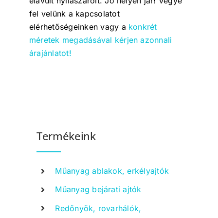
elavult nyílászáróit. Jó helyen jár! Vegye
fel velünk a kapcsolatot
elérhetőségeinken vagy a
konkrét
méretek megadásával kérjen azonnali
árajánlatot!
Termékeink
Műanyag ablakok, erkélyajtók
Műanyag bejárati ajtók
Redőnyök, rovarhálók,