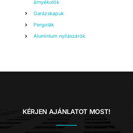
árnyékolók
Garázskapuk
Pergolák
Alumínium nyílászárók
KÉRJEN AJÁNLATOT MOST!