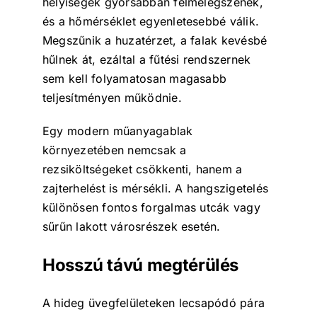
helyiségek gyorsabban felmelegszenek,
és a hőmérséklet egyenletesebbé válik.
Megszűnik a huzatérzet, a falak kevésbé
hűlnek át, ezáltal a fűtési rendszernek
sem kell folyamatosan magasabb
teljesítményen működnie.
Egy modern műanyagablak
környezetében nemcsak a
rezsiköltségeket csökkenti, hanem a
zajterhelést is mérsékli. A hangszigetelés
különösen fontos forgalmas utcák vagy
sűrűn lakott városrészek esetén.
Hosszú távú megtérülés
A hideg üvegfelületeken lecsapódó pára